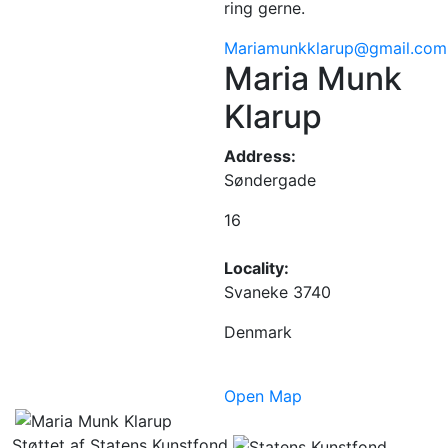
ring gerne.
Mariamunkklarup@gmail.com
Maria Munk
Klarup
Address:
Søndergade
16
Locality:
Svaneke 3740
Denmark
Open Map
Støttet af Statens Kunstfond