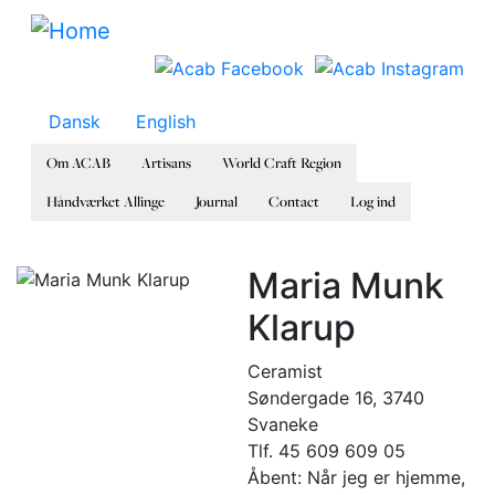
Skip to main content
Dansk
English
Om ACAB
Artisans
World Craft Region
Håndværket Allinge
Journal
Contact
Log ind
Maria Munk
Klarup
Ceramist
Søndergade 16, 3740
Svaneke
Tlf. 45 609 609 05
Åbent: Når jeg er hjemme,