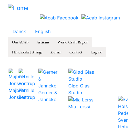
Skip to main content
Dansk
English
Om ACAB
Artisans
World Craft Region
Håndværket Allinge
Journal
Contact
Log ind
Glød Glas
Majbritt
Pernille
Gerner &
Studio
Jönsson
Bastrup
Jahncke
Mia Lerssi
Sve
Hols