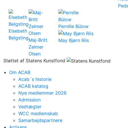
Ped
Pernille Bülow
Elsebeth
Belgsting
Maj-Britt
May Bjørn Riis
Zelmer
Olsen
Støttet af Statens Kunstfond
Om ACAB
Acab´s historie
ACAB katalog
Nye medlemmer 2026
Admission
Vedtægter
WCC medlemskab
Samarbejdspartnere
Artisans