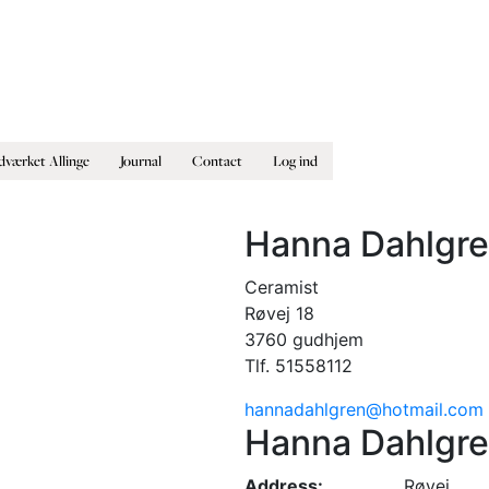
værket Allinge
Journal
Contact
Log ind
Hanna Dahlgr
Ceramist
Røvej 18
3760 gudhjem
Tlf. 51558112
hannadahlgren@hotmail.com
Hanna Dahlgr
Address:
Røvej