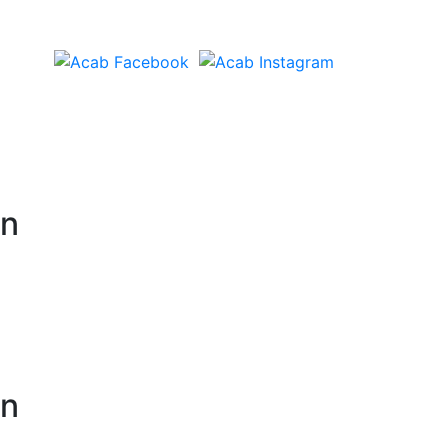
en
en