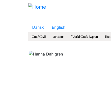
Skip to main content
Dansk
English
Om ACAB
Artisans
World Craft Region
Hånd