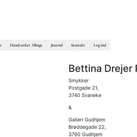
n
Håndværket Allinge
Journal
Kontakt
Log ind
Bettina Drejer
Smykker
Postgade 21,
3740 Svaneke
&
Galleri Gudhjem
Brøddegade 22,
3760 Gudhjem