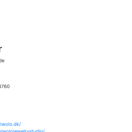
r
de
3760
iwolo.dk/
iwolojewelrystudio/