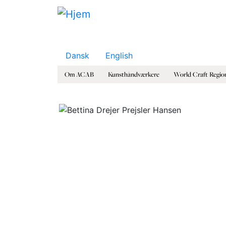
Gå til hovedindhold
Dansk
English
Om ACAB
Kunsthåndværkere
World Craft Regio