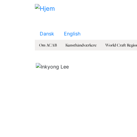
Gå til hovedindhold
Dansk
English
Om ACAB
Kunsthåndværkere
World Craft Regio