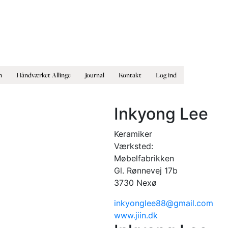
n
Håndværket Allinge
Journal
Kontakt
Log ind
Inkyong Lee
Keramiker
Værksted:
Møbelfabrikken
Gl. Rønnevej 17b
3730 Nexø
inkyonglee88@gmail.com
www.jiin.dk