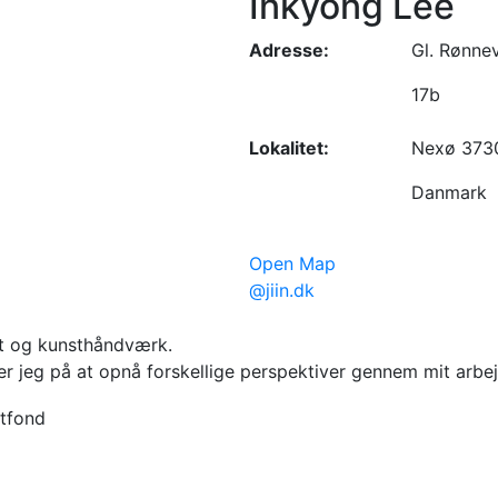
Inkyong Lee
Adresse:
Gl. Rønne
17b
Lokalitet:
Nexø 373
Danmark
Open Map
@jiin.dk
st og kunsthåndværk.
er jeg på at opnå forskellige perspektiver gennem mit arbe