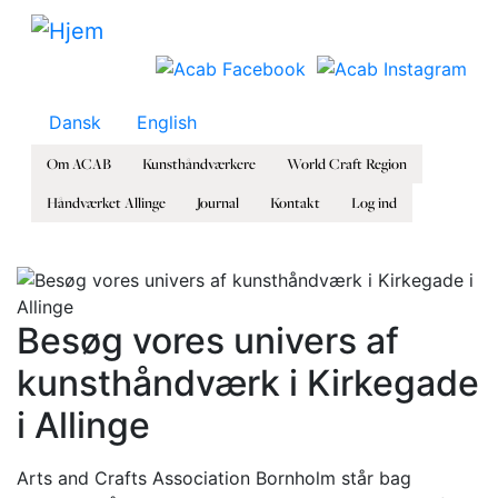
Gå til hovedindhold
Dansk
English
Om ACAB
Kunsthåndværkere
World Craft Region
Håndværket Allinge
Journal
Kontakt
Log ind
Besøg vores univers af
kunsthåndværk i Kirkegade
i Allinge
Arts and Crafts Association Bornholm står bag